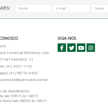
ADES:
 CONOSCO
SIGA-NOS
teck
eck Comercial Eletrônica Ltda
 07.587.049/0001-31
ne: (41) 3021-1130
sapp2
(41) 98770-6436
paresteck@paresteck.com.br
o de Atendimento:
da das 09h15 às 18h15
a Sexta das 08h30 às 18h15