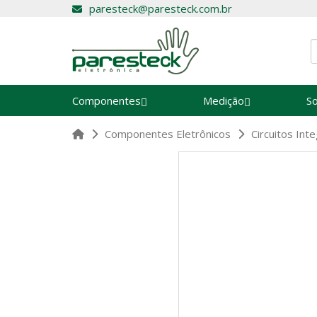
paresteck@paresteck.com.br
Componentes
Medição
S
Componentes Eletrônicos
Circuitos In