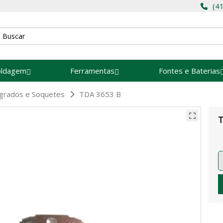
(4
oldagem
Ferramentas
Fontes e Baterias
tegrados e Soquetes
TDA 3653 B
T