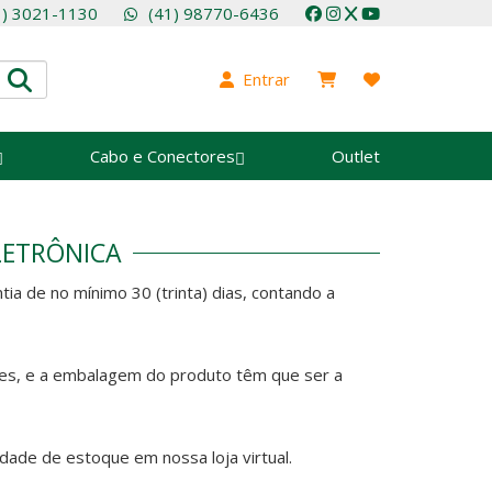
1) 3021-1130
(41) 98770-6436
Entrar
Cabo e Conectores
Outlet
LETRÔNICA
ia de no mínimo 30 (trinta) dias, contando a
cres, e a embalagem do produto têm que ser a
idade de estoque em nossa loja virtual.