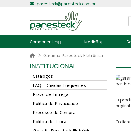
paresteck@paresteck.com.br
Componentes
Medição
S
Garantia Paresteck Eletrônica
INSTITUCIONAL
Catálogos
partir 
FAQ - Dúvidas Frequentes
Prazo de Entrega
O produ
Política de Privacidade
original.
Processo de Compra
Política de Troca
O clien
Garantia Paresteck Eletrônica