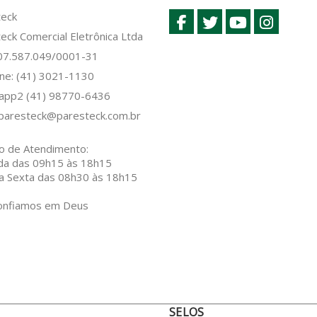
teck
eck Comercial Eletrônica Ltda
 07.587.049/0001-31
ne: (41) 3021-1130
sapp2
(41) 98770-6436
paresteck@paresteck.com.br
o de Atendimento:
da das 09h15 às 18h15
a Sexta das 08h30 às 18h15
onfiamos em Deus
SELOS