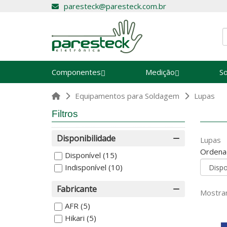
paresteck@paresteck.com.br
Componentes
Medição
S
Equipamentos para Soldagem
Lupas
Filtros
Disponibilidade
Lupas
Ordena
Disponível
(15)
Indisponível
(10)
Fabricante
Mostran
AFR
(5)
Hikari
(5)