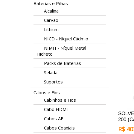
ADICI
Baterias e Pilhas
Alcalina
Carvão
Lithium
NICD - Níquel Cádmio
NIMH - Níquel Metal
Hidreto
Packs de Baterias
Selada
Suportes
Cabos e Fios
Cabinhos e Fios
Cabo HDMI
SOLVE
Cabos AF
200 (C
Cabos Coaxiais
R$ 40