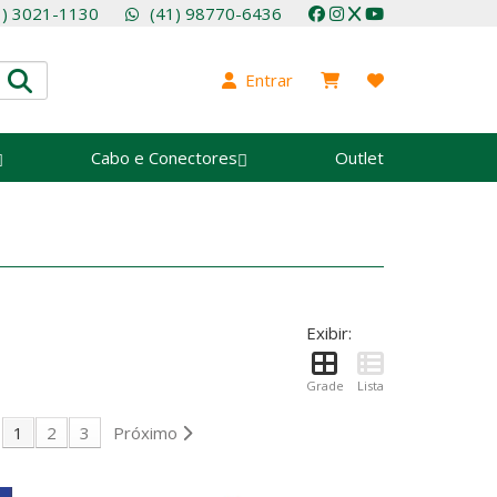
1) 3021-1130
(41) 98770-6436
Entrar
Cabo e Conectores
Outlet
Exibir:
Grade
Lista
1
2
3
Próximo