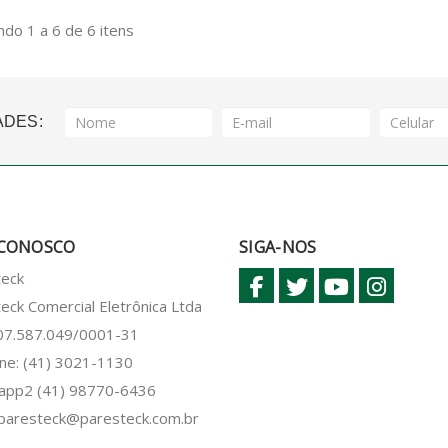
do 1 a 6 de 6 itens
ADES:
 CONOSCO
SIGA-NOS
teck
eck Comercial Eletrônica Ltda
 07.587.049/0001-31
ne: (41) 3021-1130
sapp2
(41) 98770-6436
paresteck@paresteck.com.br