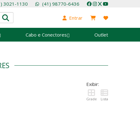
1) 3021-1130
(41) 98770-6436
Entrar
Cabo e Conectores
Outlet
RES
Exibir:
Grade
Lista