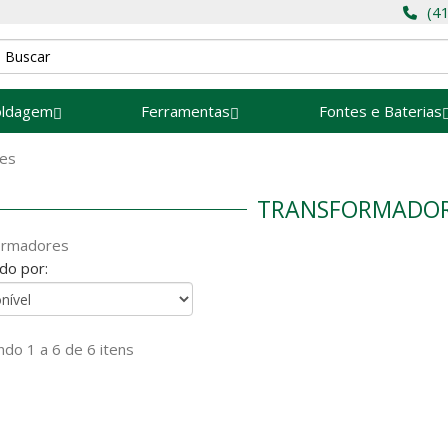
(4
oldagem
Ferramentas
Fontes e Baterias
es
TRANSFORMADO
ormadores
do por:
do 1 a 6 de 6 itens