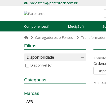
paresteck@paresteck.com.br
Componentes
Medição
S
Carregadores e Fontes
Transformador
Filtros
Disponibilidade
Transf
Ordena
Disponível
(6)
Categorias
Mostran
Marcas
AFR