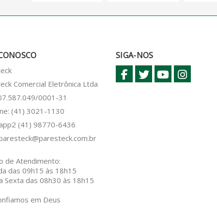
 CONOSCO
SIGA-NOS
teck
eck Comercial Eletrônica Ltda
 07.587.049/0001-31
ne: (41) 3021-1130
sapp2
(41) 98770-6436
paresteck@paresteck.com.br
o de Atendimento:
da das 09h15 às 18h15
a Sexta das 08h30 às 18h15
onfiamos em Deus