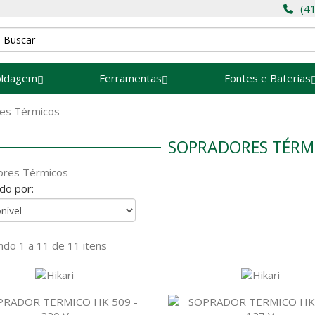
(4
oldagem
Ferramentas
Fontes e Baterias
es Térmicos
SOPRADORES TÉRM
ores Térmicos
do por:
do 1 a 11 de 11 itens