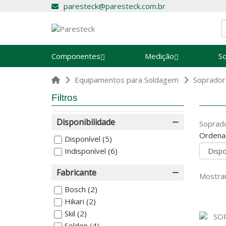
paresteck@paresteck.com.br
Componentes
Medição
S
Equipamentos para Soldagem
Soprador
Filtros
Disponibilidade
Soprad
Ordena
Disponível
(5)
Indisponível
(6)
Fabricante
Mostran
Bosch
(2)
Hikari
(2)
Skil
(2)
Solden
(4)