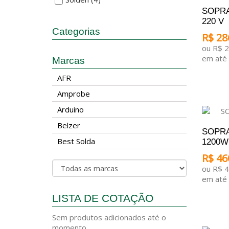
SOPRA
220 V
Categorias
R$ 28
ou R$ 
em até 
Marcas
ADICI
AFR
Amprobe
Arduino
Belzer
SOPRA
Best Solda
1200W 
R$ 46
ou R$ 
em até 
ADICI
LISTA DE COTAÇÃO
Sem produtos adicionados até o
momento