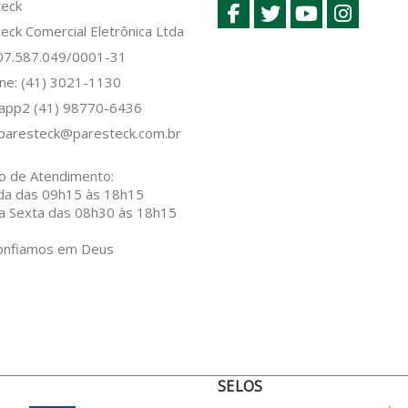
teck
eck Comercial Eletrônica Ltda
 07.587.049/0001-31
ne: (41) 3021-1130
sapp2
(41) 98770-6436
paresteck@paresteck.com.br
o de Atendimento:
da das 09h15 às 18h15
a Sexta das 08h30 às 18h15
onfiamos em Deus
SELOS