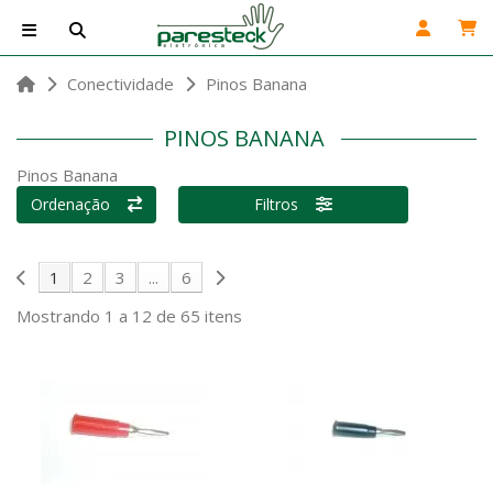
Conectividade
Pinos Banana
PINOS BANANA
Pinos Banana
Ordenação
Filtros
1
2
3
...
6
Mostrando 1 a 12 de 65 itens