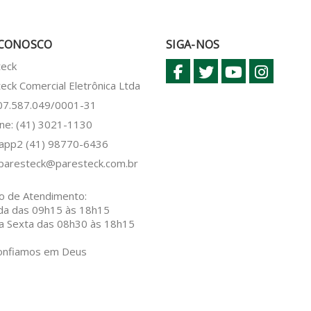
 CONOSCO
SIGA-NOS
teck
eck Comercial Eletrônica Ltda
 07.587.049/0001-31
ne: (41) 3021-1130
sapp2
(41) 98770-6436
paresteck@paresteck.com.br
o de Atendimento:
da das 09h15 às 18h15
a Sexta das 08h30 às 18h15
onfiamos em Deus