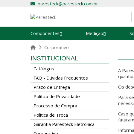
paresteck@paresteck.com.br
Componentes
Medição
S
Corporativo
INSTITUCIONAL
Catálogos
A Pares
quantid
FAQ - Dúvidas Frequentes
Os desc
Prazo de Entrega
Política de Privacidade
Para se
necessi
Processo de Compra
Caso qu
Política de Troca
faturam
Garantia Paresteck Eletrônica
Informa
Corporativo