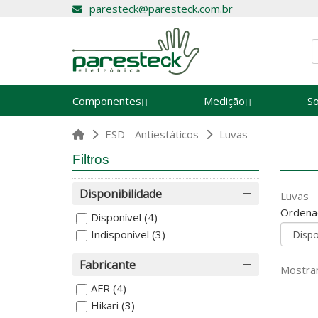
paresteck@paresteck.com.br
Componentes
Medição
S
ESD - Antiestáticos
Luvas
Filtros
Disponibilidade
Luvas
Ordena
Disponível
(4)
Indisponível
(3)
Fabricante
Mostran
AFR
(4)
Hikari
(3)