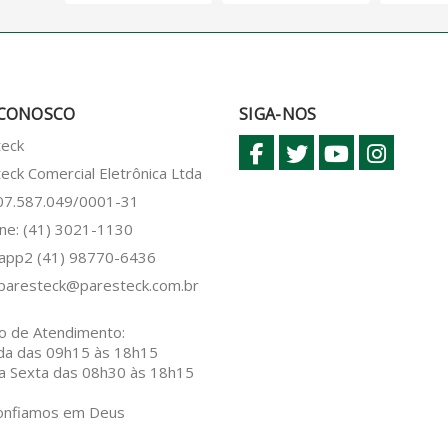
 CONOSCO
SIGA-NOS
teck
eck Comercial Eletrônica Ltda
 07.587.049/0001-31
ne: (41) 3021-1130
sapp2
(41) 98770-6436
paresteck@paresteck.com.br
o de Atendimento:
da das 09h15 às 18h15
a Sexta das 08h30 às 18h15
onfiamos em Deus