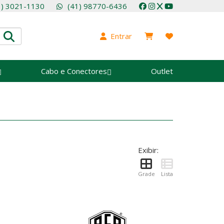
1) 3021-1130
(41) 98770-6436
Entrar
Cabo e Conectores
Outlet
Exibir:
Grade
Lista