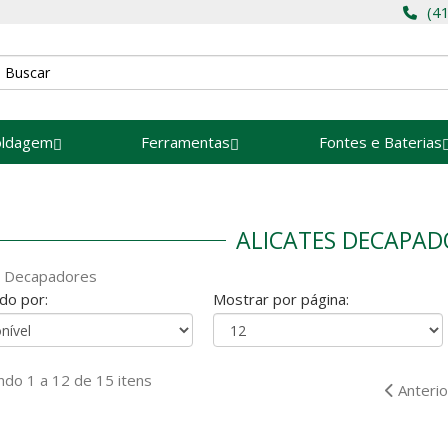
(4
oldagem
Ferramentas
Fontes e Baterias
ALICATES DECAPA
s Decapadores
do por:
Mostrar por página:
do 1 a 12 de 15 itens
Anterio