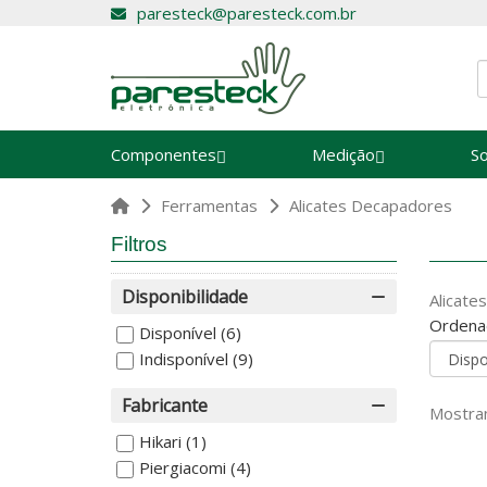
paresteck@paresteck.com.br
Componentes
Medição
S
Ferramentas
Alicates Decapadores
Filtros
Disponibilidade
Alicate
Ordena
Disponível
(6)
Indisponível
(9)
Fabricante
Mostran
Hikari
(1)
Piergiacomi
(4)