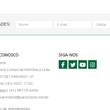
ADES:
 CONOSCO
SIGA-NOS
teck
eck Comercial Eletrônica Ltda
 07.587.049/0001-31
ne: (41) 3021-1130
sapp2
(41) 98770-6436
paresteck@paresteck.com.br
o de Atendimento: