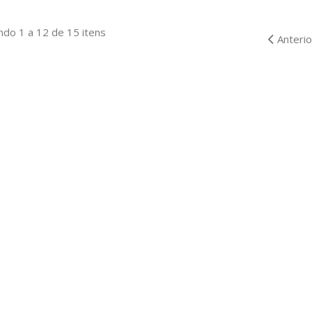
ADICIONAR AO ORÇAM
do 1 a 12 de 15 itens
Anterio