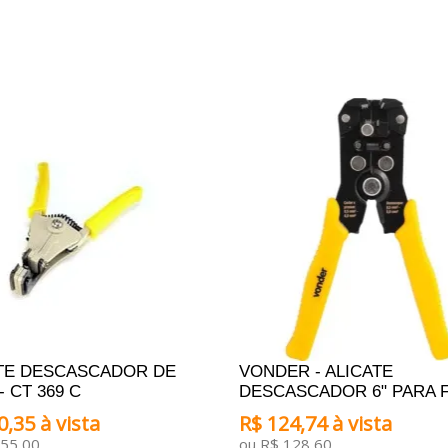
ONAR AO CARRINHO
ADICIONAR AO CARRINHO
TE DESCASCADOR DE
VONDER - ALICATE
- CT 369 C
DESCASCADOR 6" PARA 
0,35 à vista
R$ 124,74 à vista
155,00
ou R$ 128,60