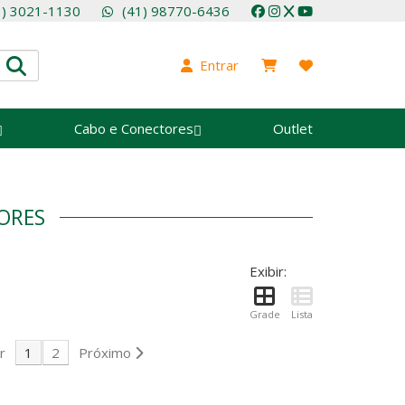
1) 3021-1130
(41) 98770-6436
Entrar
Cabo e Conectores
Outlet
DORES
Exibir:
Grade
Lista
r
1
2
Próximo