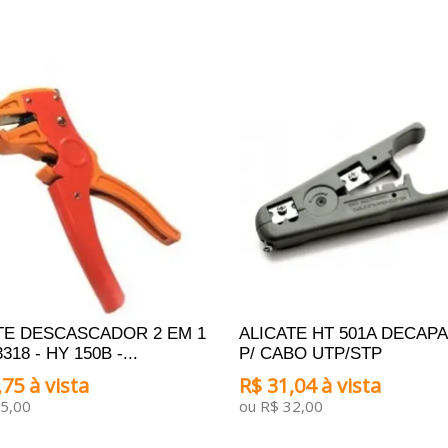
TE DESCASCADOR 2 EM 1
ALICATE HT 501A DECAP
318 - HY 150B -...
P/ CABO UTP/STP
75 à vista
R$ 31,04 à vista
5,00
ou R$ 32,00