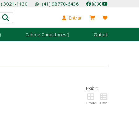
1) 3021-1130
(41) 98770-6436
Entrar
Cabo e Conectores
Outlet
Exibir:
Grade
Lista