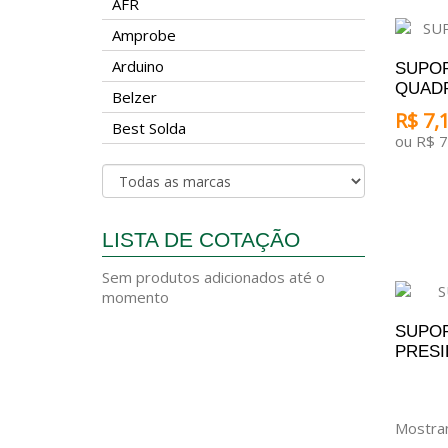
AFR
Amprobe
Arduino
SUPOR
QUAD
Belzer
R$ 7,1
Best Solda
ou R$ 7
ADICI
LISTA DE COTAÇÃO
Sem produtos adicionados até o
momento
SUPOR
PRESI
A
Mostran