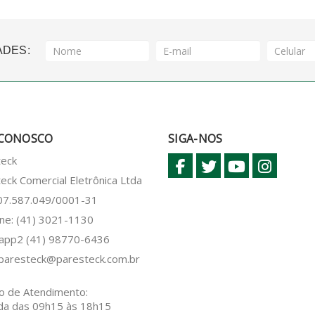
ADES:
 CONOSCO
SIGA-NOS
teck
eck Comercial Eletrônica Ltda
 07.587.049/0001-31
ne: (41) 3021-1130
sapp2
(41) 98770-6436
paresteck@paresteck.com.br
o de Atendimento:
da das 09h15 às 18h15