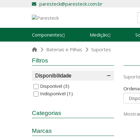
paresteck@paresteck.com.br
Componentes
Medição
S
Baterias e Pilhas
Suportes
Filtros
Disponibilidade
Suport
Disponível
(3)
Ordena
Indisponível
(1)
Categorias
Mostran
Marcas