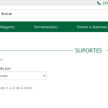
(4
oldagem
Ferramentas
Fontes e Baterias
SUPORTES
es
do por:
do 1 a 4 de 4 itens