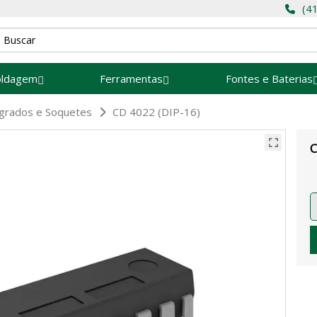
(4
oldagem
Ferramentas
Fontes e Baterias
tegrados e Soquetes
CD 4022 (DIP-16)
C