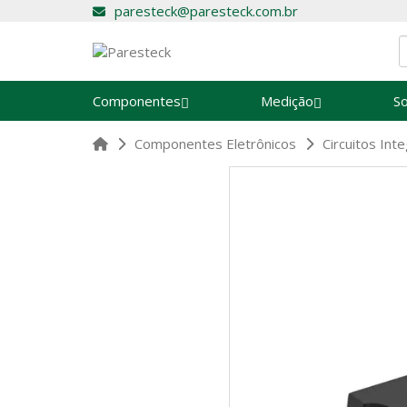
paresteck@paresteck.com.br
Componentes
Medição
S
Componentes Eletrônicos
Circuitos In