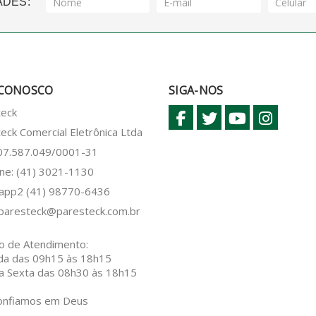
ADES:
 CONOSCO
SIGA-NOS
teck
eck Comercial Eletrônica Ltda
 07.587.049/0001-31
ne: (41) 3021-1130
sapp2
(41) 98770-6436
paresteck@paresteck.com.br
o de Atendimento:
da das 09h15 às 18h15
a Sexta das 08h30 às 18h15
onfiamos em Deus