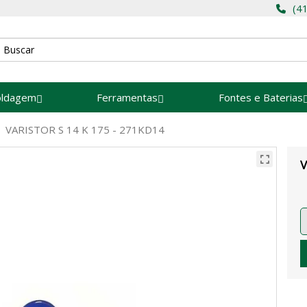
(4
oldagem
Ferramentas
Fontes e Baterias
VARISTOR S 14 K 175 - 271KD14
V