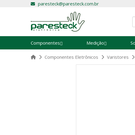
paresteck@paresteck.com.br
Componentes
Medição
S
Componentes Eletrônicos
Varistores