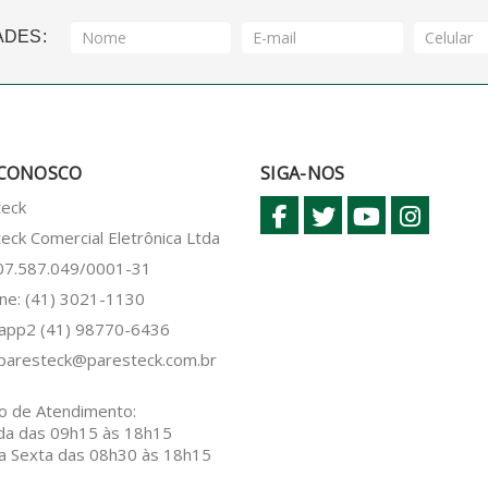
ADES:
 CONOSCO
SIGA-NOS
teck
eck Comercial Eletrônica Ltda
 07.587.049/0001-31
ne: (41) 3021-1130
sapp2
(41) 98770-6436
paresteck@paresteck.com.br
o de Atendimento:
da das 09h15 às 18h15
a Sexta das 08h30 às 18h15