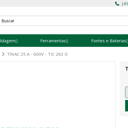
(4
oldagem
Ferramentas
Fontes e Baterias
TRIAC 25 A - 600V - TIC 263 D
T