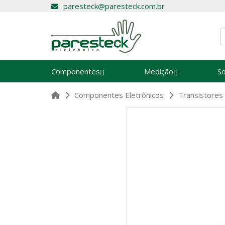
paresteck@paresteck.com.br
Componentes
Medição
S
Componentes Eletrônicos
Transistores