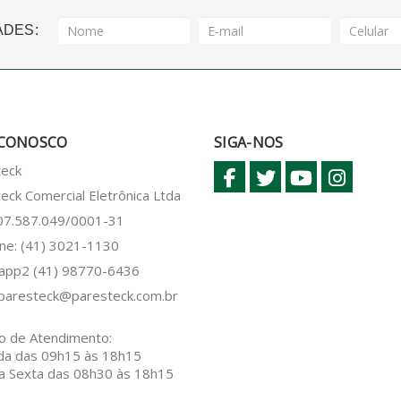
ADES:
 CONOSCO
SIGA-NOS
teck
eck Comercial Eletrônica Ltda
 07.587.049/0001-31
ne: (41) 3021-1130
sapp2
(41) 98770-6436
paresteck@paresteck.com.br
o de Atendimento:
da das 09h15 às 18h15
a Sexta das 08h30 às 18h15