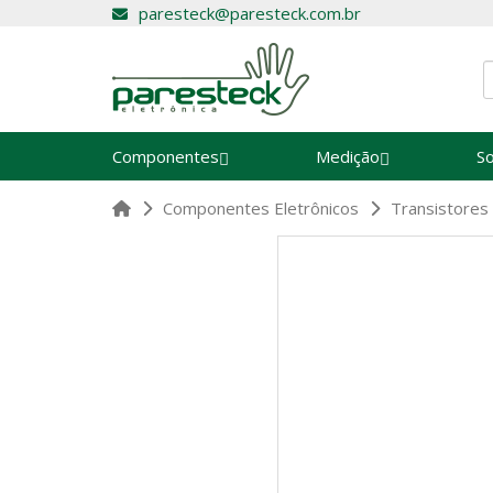
paresteck@paresteck.com.br
Componentes
Medição
S
Componentes Eletrônicos
Transistores