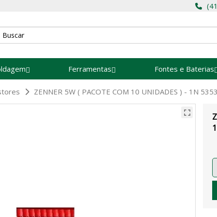
(4
oldagem
Ferramentas
Fontes e Baterias
stores
ZENNER 5W ( PACOTE COM 10 UNIDADES ) - 1N 5353
Z
1