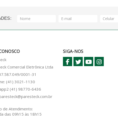
ADES:
 CONOSCO
SIGA-NOS
teck
eck Comercial Eletrônica Ltda
 07.587.049/0001-31
ne: (41) 3021-1130
sapp2
(41) 98770-6436
paresteck@paresteck.com.br
o de Atendimento:
da das 09h15 às 18h15