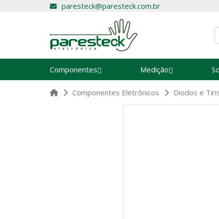
paresteck@paresteck.com.br
Componentes
Medição
S
Componentes Eletrônicos
Diodos e Tiri