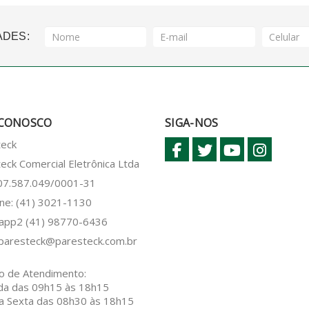
ADES:
 CONOSCO
SIGA-NOS
teck
eck Comercial Eletrônica Ltda
 07.587.049/0001-31
ne: (41) 3021-1130
sapp2
(41) 98770-6436
paresteck@paresteck.com.br
o de Atendimento:
da das 09h15 às 18h15
a Sexta das 08h30 às 18h15