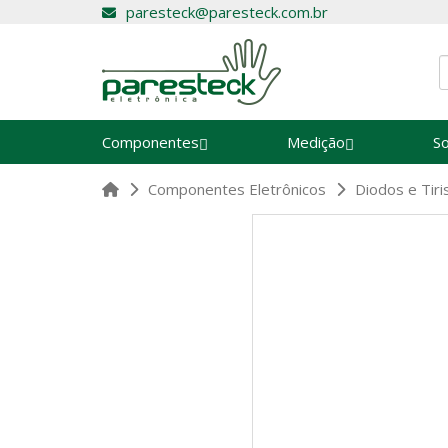
paresteck@paresteck.com.br
Componentes
Medição
S
Componentes Eletrônicos
Diodos e Tiri