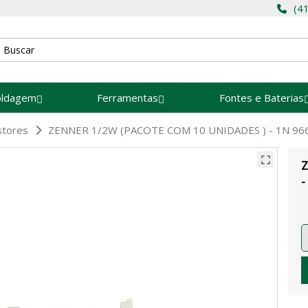
(4
oldagem
Ferramentas
Fontes e Baterias
stores
ZENNER 1/2W (PACOTE COM 10 UNIDADES ) - 1N 966
Z
-