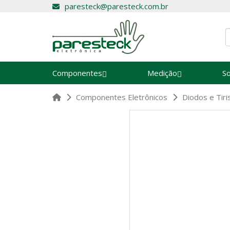
paresteck@paresteck.com.br
Componentes
Medição
S
Componentes Eletrônicos
Diodos e Tiri