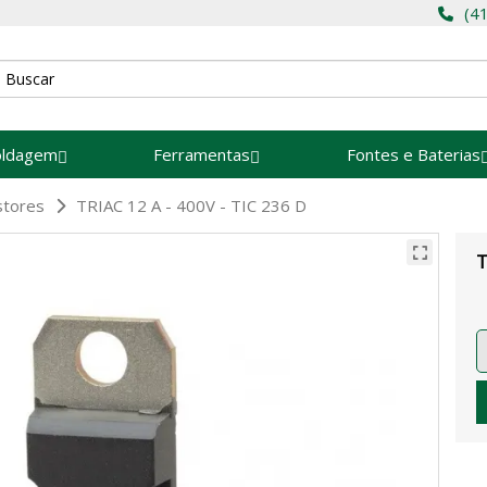
(4
oldagem
Ferramentas
Fontes e Baterias
stores
TRIAC 12 A - 400V - TIC 236 D
T