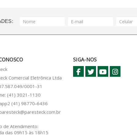
ADES:
 CONOSCO
SIGA-NOS
teck
eck Comercial Eletrônica Ltda
 07.587.049/0001-31
ne: (41) 3021-1130
sapp2
(41) 98770-6436
paresteck@paresteck.com.br
o de Atendimento:
da das 09h15 às 18h15