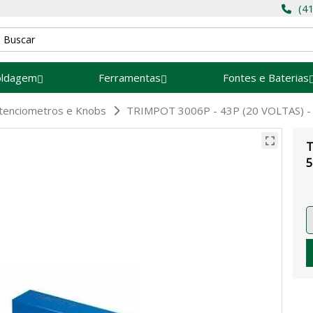
(4
oldagem
Ferramentas
Fontes e Baterias
tenciometros e Knobs
TRIMPOT 3006P - 43P (20 VOLTAS) - 
T
5