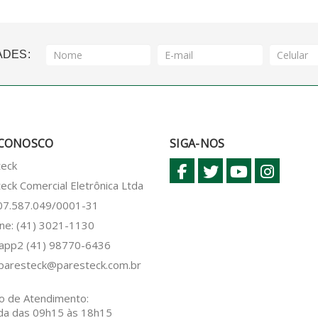
ADES:
 CONOSCO
SIGA-NOS
teck
eck Comercial Eletrônica Ltda
 07.587.049/0001-31
ne: (41) 3021-1130
sapp2
(41) 98770-6436
paresteck@paresteck.com.br
o de Atendimento:
da das 09h15 às 18h15