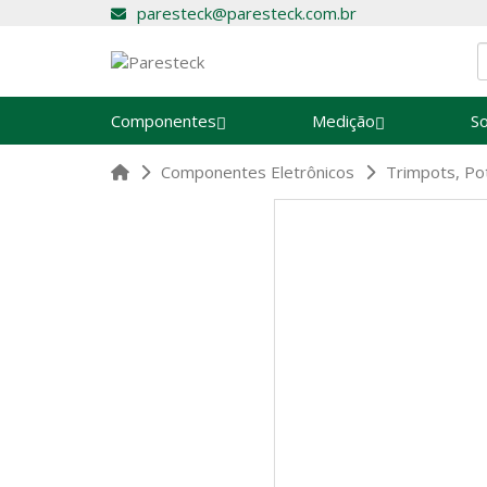
paresteck@paresteck.com.br
Componentes
Medição
S
Componentes Eletrônicos
Trimpots, Po