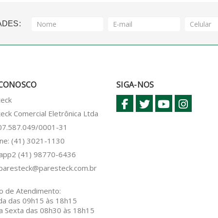
ADES:
 CONOSCO
SIGA-NOS
teck
eck Comercial Eletrônica Ltda
 07.587.049/0001-31
ne: (41) 3021-1130
sapp2
(41) 98770-6436
paresteck@paresteck.com.br
o de Atendimento:
da das 09h15 às 18h15
a Sexta das 08h30 às 18h15