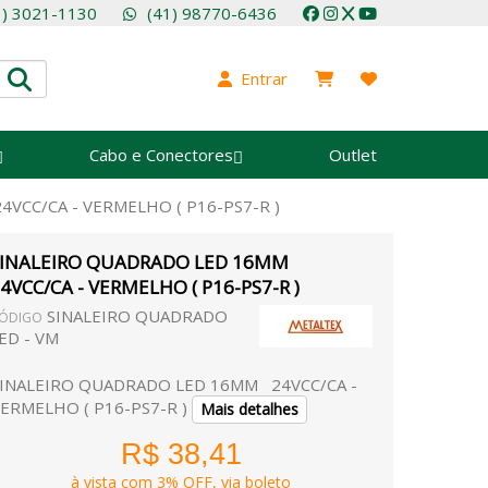
1) 3021-1130
(41) 98770-6436
Entrar
Cabo e Conectores
Outlet
VCC/CA - VERMELHO ( P16-PS7-R )
SINALEIRO QUADRADO LED 16MM
4VCC/CA - VERMELHO ( P16-PS7-R )
SINALEIRO QUADRADO
ÓDIGO
ED - VM
INALEIRO QUADRADO LED 16MM 24VCC/CA -
ERMELHO ( P16-PS7-R )
Mais detalhes
R$ 38,41
à vista com 3% OFF, via boleto