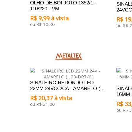
OLHO DE BOI JOTO 1352/1 -
SINAL
110/220 - VM
24VCC
)
R$ 9,99 à vista
R$ 19,
ou R$ 10,30
ou R$ 2
ADICIONAR AO CARRINHO
ADICI
SINALEIRO REDONDO LED
22MM 24VCC/CA - AMARELO (...
SINAL
16MM 
R$ 20,37 à vista
R$ 33,
ou R$ 21,00
ou R$ 3
ADICIONAR AO CARRINHO
ADICI