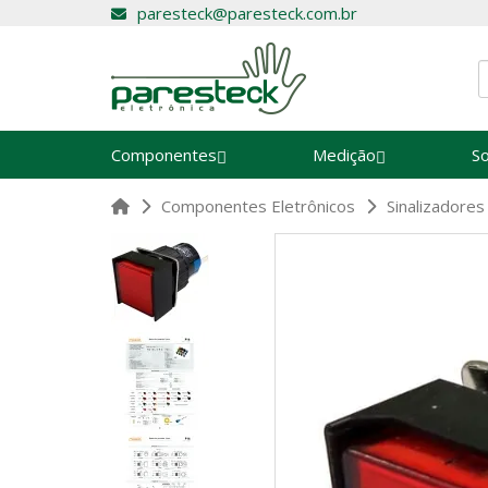
paresteck@paresteck.com.br
Componentes
Medição
S
Componentes Eletrônicos
Sinalizadore