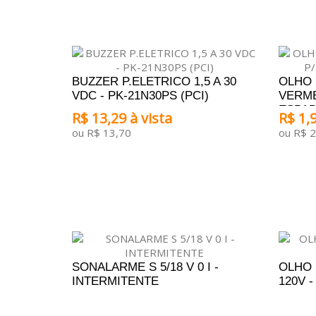
BUZZER P.ELETRICO 1,5 A 30
OLHO 
VDC - PK-21N30PS (PCI)
VERME
ESPA
R$ 13,29 à vista
R$ 1,9
ou R$ 13,70
ou R$ 2
ADICIONAR AO CARRINHO
ADICI
SONALARME S 5/18 V 0 I -
OLHO 
INTERMITENTE
120V 
ADICIONAR AO ORÇAMENTO
A