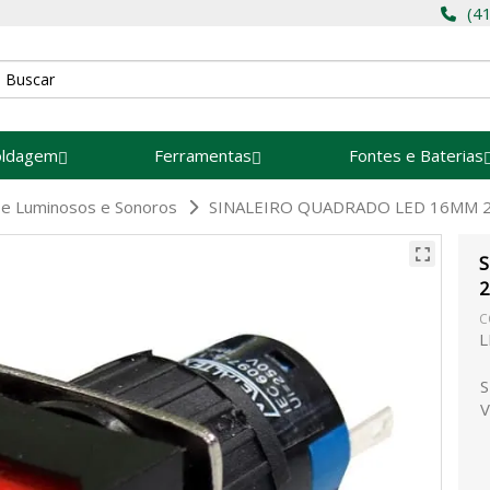
(4
oldagem
Ferramentas
Fontes e Baterias
s e Luminosos e Sonoros
SINALEIRO QUADRADO LED 16MM 24
2
C
L
S
V