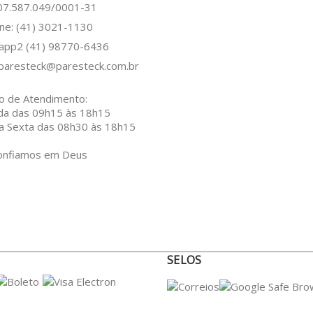
 07.587.049/0001-31
ne: (41) 3021-1130
sapp2
(41) 98770-6436
paresteck@paresteck.com.br
o de Atendimento:
da das 09h15 às 18h15
a Sexta das 08h30 às 18h15
onfiamos em Deus
SELOS