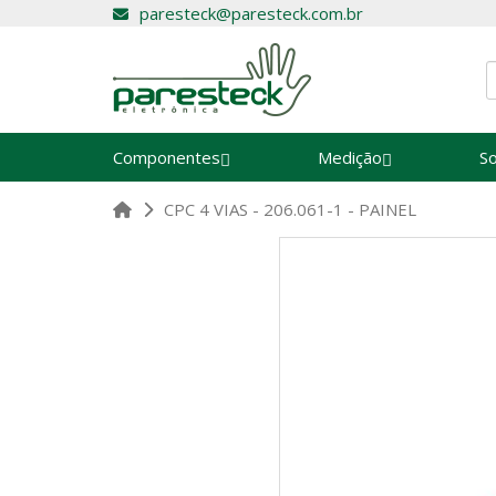
paresteck@paresteck.com.br
Componentes
Medição
S
CPC 4 VIAS - 206.061-1 - PAINEL