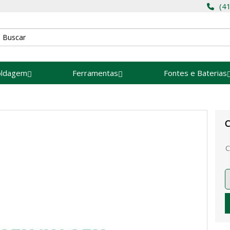
(4
oldagem
Ferramentas
Fontes e Baterias
C
C