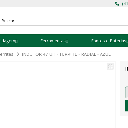
(4
oldagem
Ferramentas
Fontes e Baterias
errites
INDUTOR 47 UH - FERRITE - RADIAL - AZUL
I