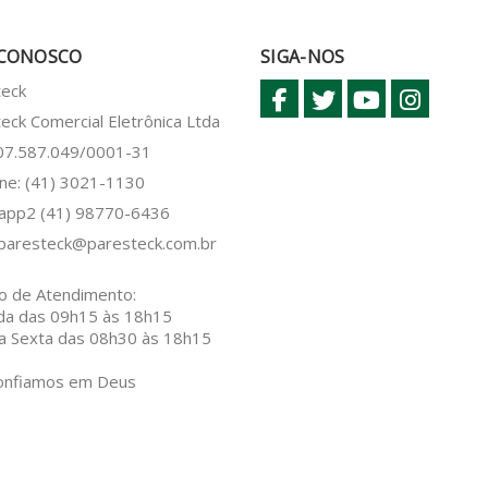
 CONOSCO
SIGA-NOS
teck
eck Comercial Eletrônica Ltda
 07.587.049/0001-31
ne: (41) 3021-1130
sapp2
(41) 98770-6436
paresteck@paresteck.com.br
o de Atendimento:
da das 09h15 às 18h15
a Sexta das 08h30 às 18h15
onfiamos em Deus