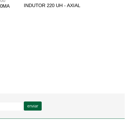
INDUTOR 220 UH - AXIAL
70MA
ADICIONAR AO ORÇAMENTO
ENTO
enviar