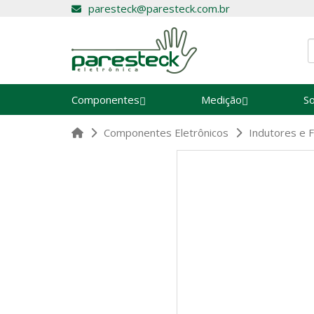
paresteck@paresteck.com.br
Componentes
Medição
S
Componentes Eletrônicos
Indutores e F