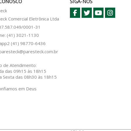
 CONOSCO
SIGA-NOS
teck
eck Comercial Eletrônica Ltda
 07.587.049/0001-31
ne: (41) 3021-1130
sapp2
(41) 98770-6436
paresteck@paresteck.com.br
o de Atendimento:
da das 09h15 às 18h15
a Sexta das 08h30 às 18h15
onfiamos em Deus