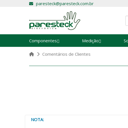
paresteck@paresteck.com.br
Componentes
Medição
S
Comentários de Clientes
NOTA: